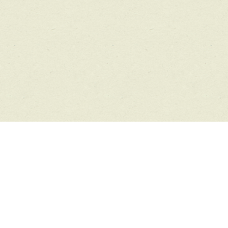
KONTAKT
Fam. Kohler, I-39056 Welschnofen, Jocherweg 3,
Südtirol - Dolomiten, Tel. +39 320 490 84 23,
info@heinzenhof.com